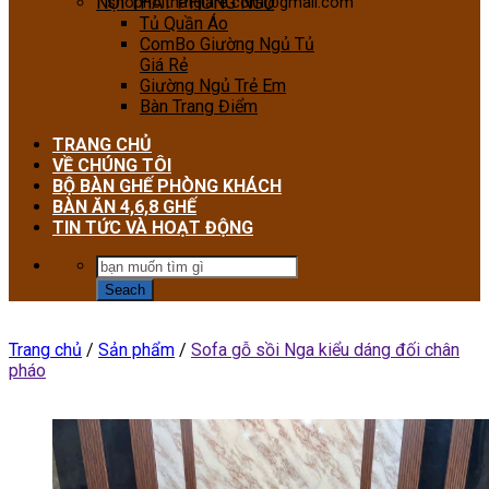
NỘI THẤT PHÒNG NGỦ
shopnoithatgiare.com@gmail.com
Tủ Quần Áo
ComBo Giường Ngủ Tủ
Giá Rẻ
Giường Ngủ Trẻ Em
Bàn Trang Điểm
TRANG CHỦ
VỀ CHÚNG TÔI
BỘ BÀN GHẾ PHÒNG KHÁCH
BÀN ĂN 4,6,8 GHẾ
TIN TỨC VÀ HOẠT ĐỘNG
Trang chủ
/
Sản phẩm
/
Sofa gỗ sồi Nga kiểu dáng đối chân
pháo