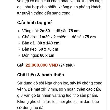
vẻ đẹp cổ điển của chân pháo và đường nét hiện
đại, phù hợp cho nhiều không gian phòng khách
từ truyền thống đến sang trọng.
Cấu hình bộ ghế
Văng dài:
2m50
— độ sâu
75 cm
Ghế đơn:
1m20
x 2 chiếc — độ sâu
75 cm
Bàn dài:
80 x 140 cm
Bàn kẹp:
50 x 70 cm
Đôn ngồi:
60 x 1m
22,000,000 VNĐ
Giá:
(24 triệu)
Chất liệu & hoàn thiện
Sử dụng gỗ sồi Nga chọn lọc, sấy kỹ chống cong
vênh. Bề mặt xử lý mịn, sơn hoàn thiện cao cấp,
giữ vân gỗ tự nhiên và tăng tuổi thọ sản phẩm.
Khung ghế chịu lực tốt, mối ghép tỉ mỉ đảm bảo
sử dụng lâu dài.