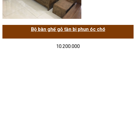
Bộ bàn ghế gỗ tần bi phun óc chó
10.200.000