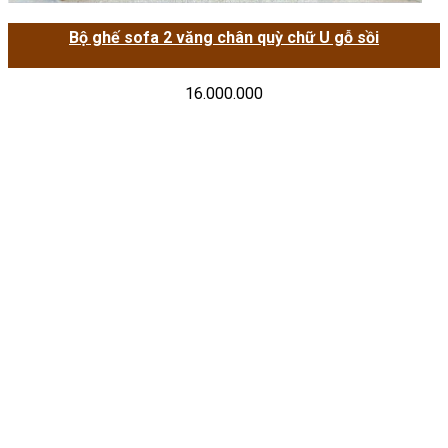
Bộ ghế sofa 2 văng chân quỳ chữ U gỗ sồi
16.000.000