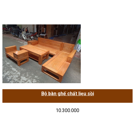
Bộ bàn ghế chất liẹu sồi
10.300.000