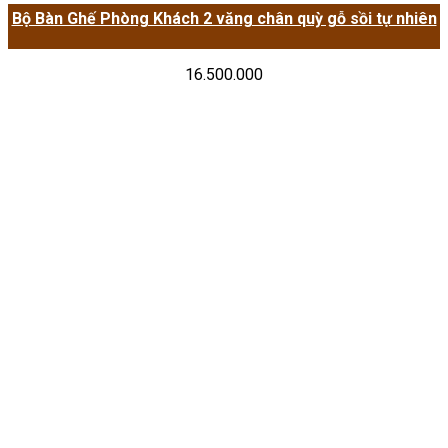
Bộ Bàn Ghế Phòng Khách 2 văng chân quỳ gỗ sồi tự nhiên
16.500.000