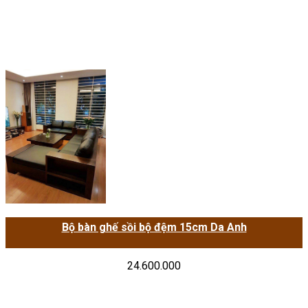
Bộ bàn ghế sồi bộ đệm 15cm Da Anh
24.600.000