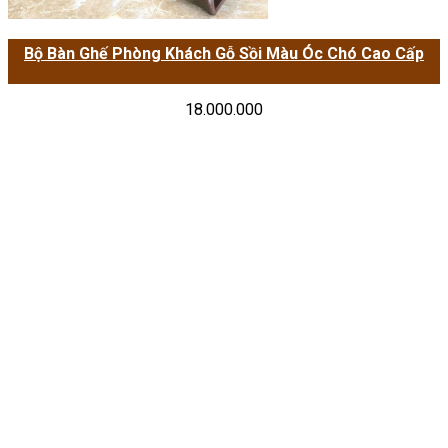
Bộ Bàn Ghế Phòng Khách Gỗ Sồi Màu Óc Chó Cao Cấp
18.000.000