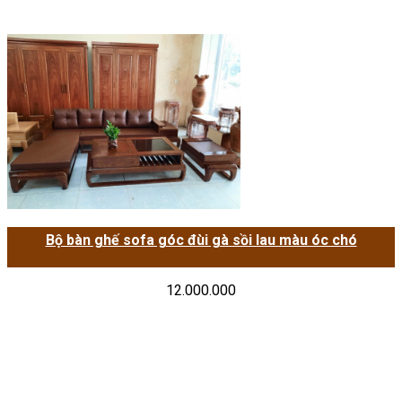
Bộ bàn ghế sofa góc đùi gà sồi lau màu óc chó
12.000.000