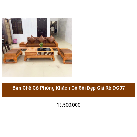
Bàn Ghế Gỗ Phòng Khách Gỗ Sồi Đẹp Giá Rẻ DC07
13.500.000