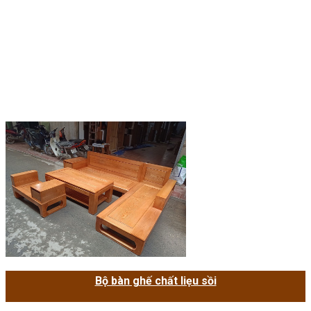
Bộ bàn ghế chất liẹu sồi