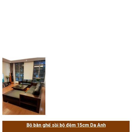
Bộ bàn ghế sồi bộ đệm 15cm Da Anh