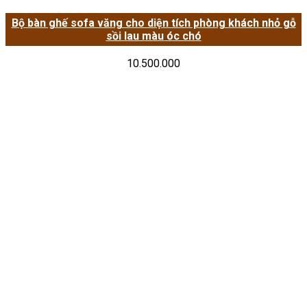
Bộ bàn ghế sofa văng cho diện tích phòng khách nhỏ gỗ
sồi lau màu óc chó
10.500.000