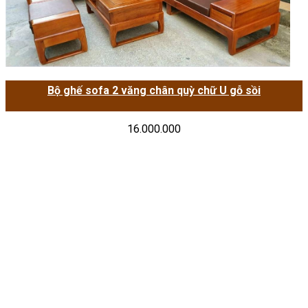
Bộ ghế sofa 2 văng chân quỳ chữ U gỗ sồi
16.000.000