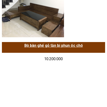
Bộ bàn ghế gỗ tần bi phun óc chó
10.200.000