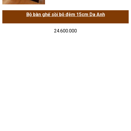
Bộ bàn ghế sồi bộ đệm 15cm Da Anh
24.600.000