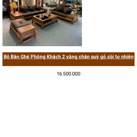
Bộ Bàn Ghế Phòng Khách 2 văng chân quỳ gỗ sồi tự nhiên
16.500.000