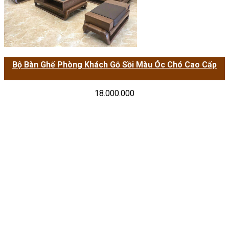
Bộ Bàn Ghế Phòng Khách Gỗ Sồi Màu Óc Chó Cao Cấp
18.000.000