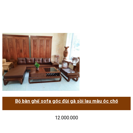
Bộ bàn ghế sofa góc đùi gà sồi lau màu óc chó
12.000.000