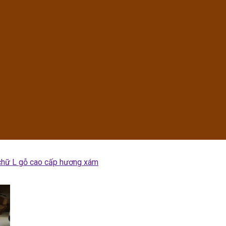
chữ L gỗ cao cấp hương xám