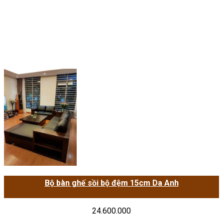
Bộ bàn ghế sồi bộ đệm 15cm Da Anh
24.600.000