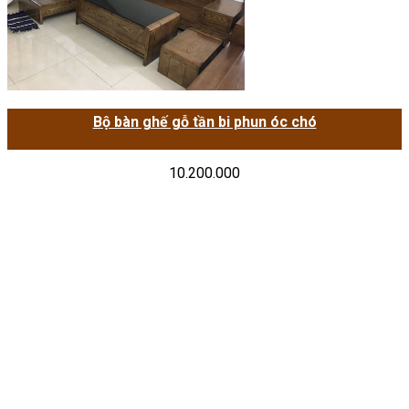
Bộ bàn ghế gỗ tần bi phun óc chó
10.200.000