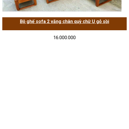
Bộ ghế sofa 2 văng chân quỳ chữ U gỗ sồi
16.000.000