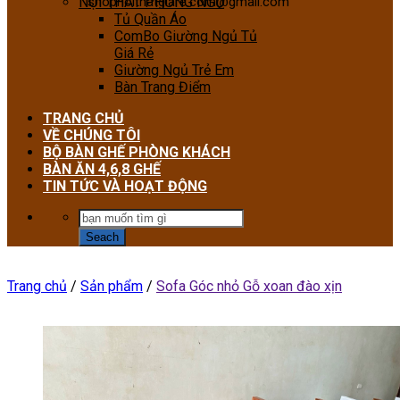
NỘI THẤT PHÒNG NGỦ
shopnoithatgiare.com@gmail.com
Tủ Quần Áo
ComBo Giường Ngủ Tủ
Giá Rẻ
Giường Ngủ Trẻ Em
Bàn Trang Điểm
TRANG CHỦ
VỀ CHÚNG TÔI
BỘ BÀN GHẾ PHÒNG KHÁCH
BÀN ĂN 4,6,8 GHẾ
TIN TỨC VÀ HOẠT ĐỘNG
Trang chủ
/
Sản phẩm
/
Sofa Góc nhỏ Gỗ xoan đào xịn