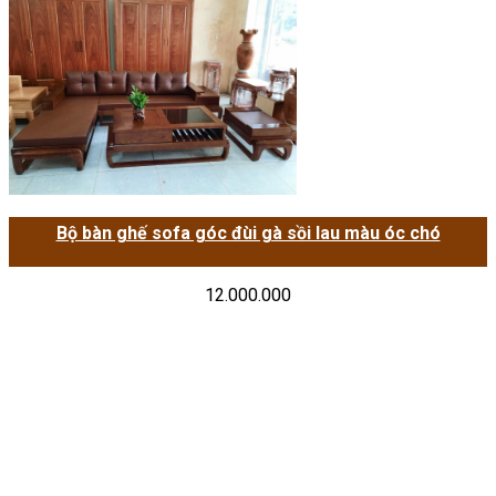
Bộ bàn ghế sofa góc đùi gà sồi lau màu óc chó
12.000.000