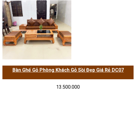
Bàn Ghế Gỗ Phòng Khách Gỗ Sồi Đẹp Giá Rẻ DC07
13.500.000