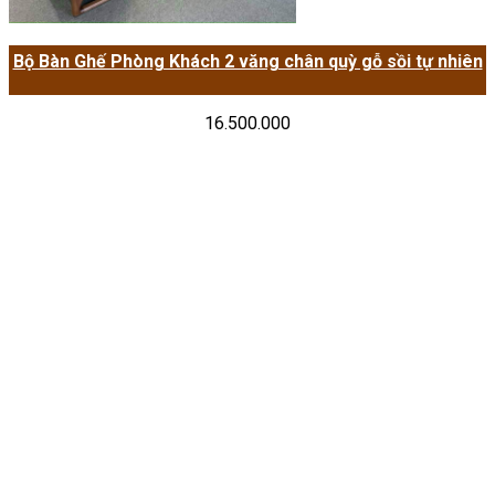
Bộ Bàn Ghế Phòng Khách 2 văng chân quỳ gỗ sồi tự nhiên
16.500.000