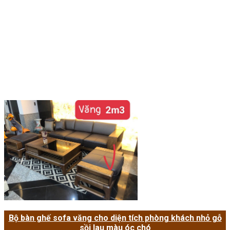
Bộ bàn ghế sofa văng cho diện tích phòng khách nhỏ gỗ
sồi lau màu óc chó