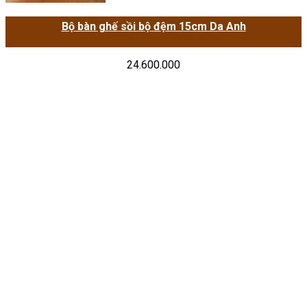
Bộ bàn ghế sồi bộ đệm 15cm Da Anh
24.600.000