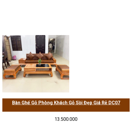
Bàn Ghế Gỗ Phòng Khách Gỗ Sồi Đẹp Giá Rẻ DC07
13.500.000