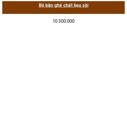
Bộ bàn ghế chất liẹu sồi
10.300.000