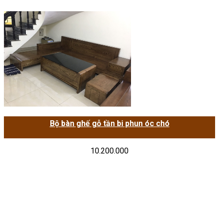
Bộ bàn ghế gỗ tần bi phun óc chó
10.200.000