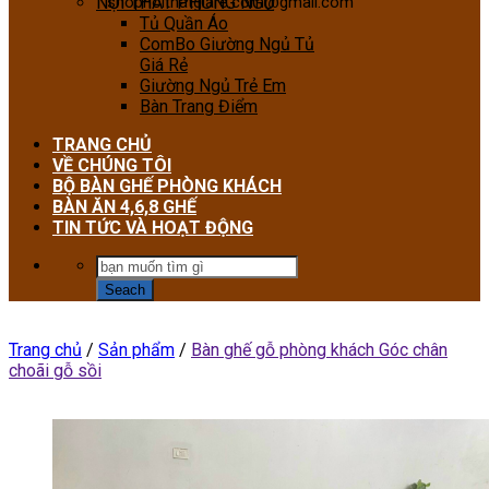
NỘI THẤT PHÒNG NGỦ
shopnoithatgiare.com@gmail.com
Tủ Quần Áo
ComBo Giường Ngủ Tủ
Giá Rẻ
Giường Ngủ Trẻ Em
Bàn Trang Điểm
TRANG CHỦ
VỀ CHÚNG TÔI
BỘ BÀN GHẾ PHÒNG KHÁCH
BÀN ĂN 4,6,8 GHẾ
TIN TỨC VÀ HOẠT ĐỘNG
Trang chủ
/
Sản phẩm
/
Bàn ghế gỗ phòng khách Góc chân
choãi gỗ sồi