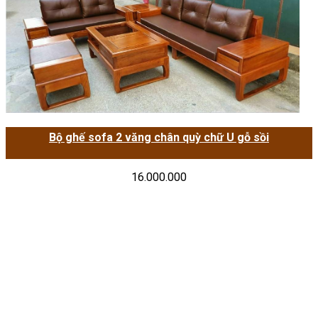
Bộ ghế sofa 2 văng chân quỳ chữ U gỗ sồi
16.000.000