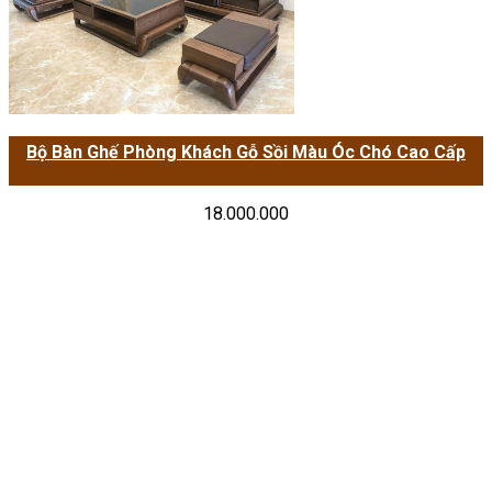
Bộ Bàn Ghế Phòng Khách Gỗ Sồi Màu Óc Chó Cao Cấp
18.000.000