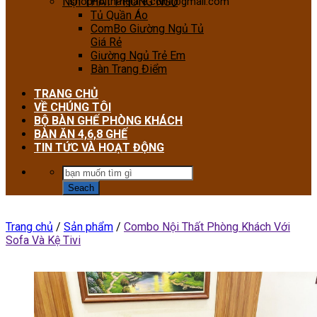
NỘI THẤT PHÒNG NGỦ
shopnoithatgiare.com@gmail.com
Tủ Quần Áo
ComBo Giường Ngủ Tủ
Giá Rẻ
Giường Ngủ Trẻ Em
Bàn Trang Điểm
TRANG CHỦ
VỀ CHÚNG TÔI
BỘ BÀN GHẾ PHÒNG KHÁCH
BÀN ĂN 4,6,8 GHẾ
TIN TỨC VÀ HOẠT ĐỘNG
Trang chủ
/
Sản phẩm
/
Combo Nội Thất Phòng Khách Với
Sofa Và Kệ Tivi