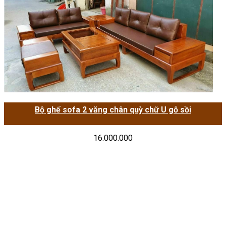
Bộ ghế sofa 2 văng chân quỳ chữ U gỗ sồi
16.000.000