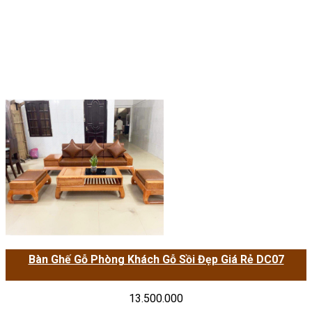
Bàn Ghế Gỗ Phòng Khách Gỗ Sồi Đẹp Giá Rẻ DC07
13.500.000