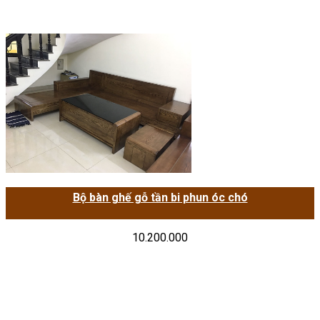
Bộ bàn ghế gỗ tần bi phun óc chó
10.200.000