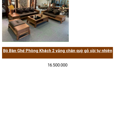
Bộ Bàn Ghế Phòng Khách 2 văng chân quỳ gỗ sồi tự nhiên
16.500.000