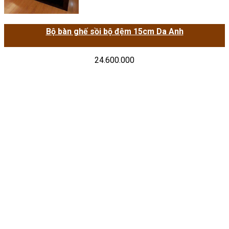
Bộ bàn ghế sồi bộ đệm 15cm Da Anh
24.600.000