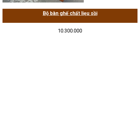
Bộ bàn ghế chất liẹu sồi
10.300.000