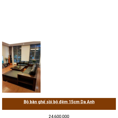
Bộ bàn ghế sồi bộ đệm 15cm Da Anh
24.600.000