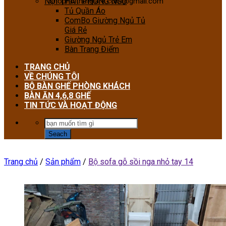
NỘI THẤT PHÒNG NGỦ
shopnoithatgiare.com@gmail.com
Tủ Quần Áo
ComBo Giường Ngủ Tủ
Giá Rẻ
Giường Ngủ Trẻ Em
Bàn Trang Điểm
TRANG CHỦ
VỀ CHÚNG TÔI
BỘ BÀN GHẾ PHÒNG KHÁCH
BÀN ĂN 4,6,8 GHẾ
TIN TỨC VÀ HOẠT ĐỘNG
Trang chủ
/
Sản phẩm
/
Bộ sofa gỗ sồi nga nhỏ tay 14