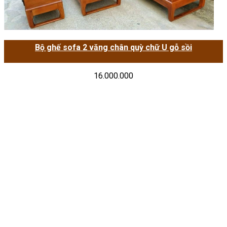
Bộ ghế sofa 2 văng chân quỳ chữ U gỗ sồi
16.000.000