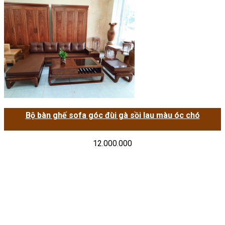
Bộ bàn ghế sofa góc đùi gà sồi lau màu óc chó
12.000.000