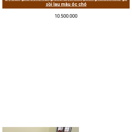
sồi lau màu óc chó
10.500.000