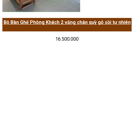
Bộ Bàn Ghế Phòng Khách 2 văng chân quỳ gỗ sồi tự nhiên
16.500.000