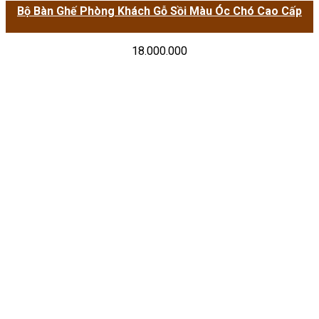
Bộ Bàn Ghế Phòng Khách Gỗ Sồi Màu Óc Chó Cao Cấp
18.000.000