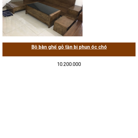
Bộ bàn ghế gỗ tần bi phun óc chó
10.200.000