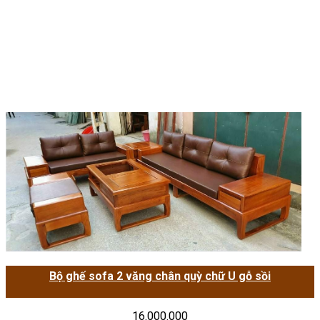
Bộ ghế sofa 2 văng chân quỳ chữ U gỗ sồi
16.000.000