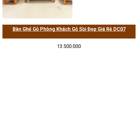
Bàn Ghế Gỗ Phòng Khách Gỗ Sồi Đẹp Giá Rẻ DC07
13.500.000