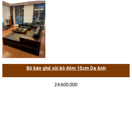
Bộ bàn ghế sồi bộ đệm 15cm Da Anh
24.600.000