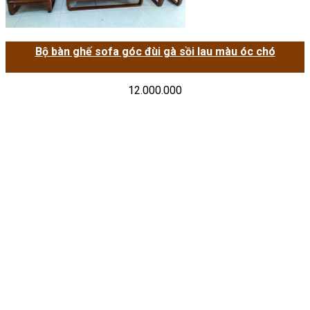
Bộ bàn ghế sofa góc đùi gà sồi lau màu óc chó
12.000.000