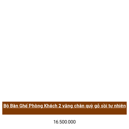
Bộ Bàn Ghế Phòng Khách 2 văng chân quỳ gỗ sồi tự nhiên
16.500.000