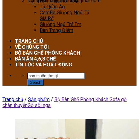
NỘI THẤT PHÒNG NGỦ
shopnoithatgiare.com@gmail.com
Tủ Quần Áo
ComBo Giường Ngủ Tủ
Giá Rẻ
Giường Ngủ Trẻ Em
Bàn Trang Điểm
TRANG CHỦ
VỀ CHÚNG TÔI
BỘ BÀN GHẾ PHÒNG KHÁCH
BÀN ĂN 4,6,8 GHẾ
TIN TỨC VÀ HOẠT ĐỘNG
Trang chủ
/
Sản phẩm
/
Bộ Bàn Ghế Phòng Khách Sofa gỗ
chân thuyềnGỗ sồi nga