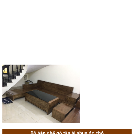
Bộ bàn ghế gỗ tần bi phun óc chó