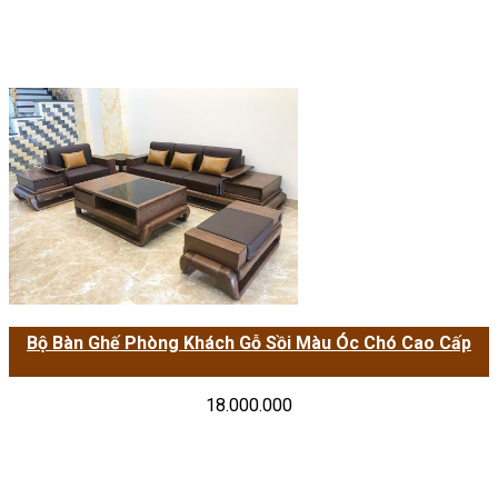
Bộ Bàn Ghế Phòng Khách Gỗ Sồi Màu Óc Chó Cao Cấp
18.000.000