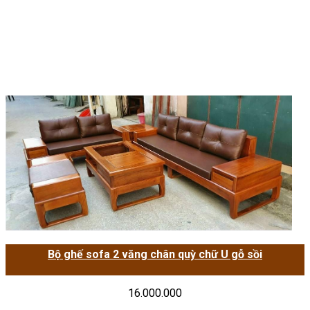
Bộ ghế sofa 2 văng chân quỳ chữ U gỗ sồi
16.000.000