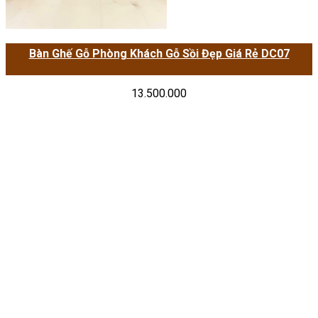
Bàn Ghế Gỗ Phòng Khách Gỗ Sồi Đẹp Giá Rẻ DC07
13.500.000