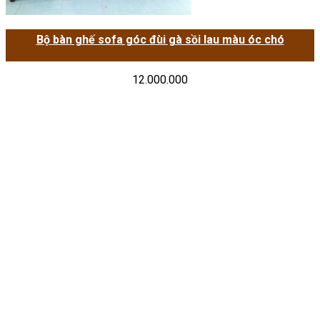
Bộ bàn ghế sofa góc đùi gà sồi lau màu óc chó
12.000.000