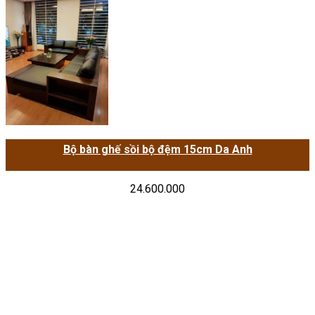
Bộ bàn ghế sồi bộ đệm 15cm Da Anh
24.600.000