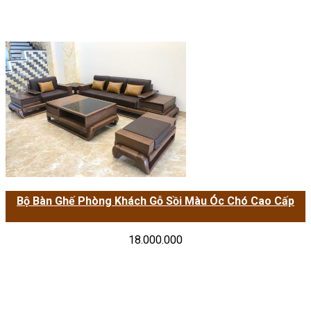
Bộ Bàn Ghế Phòng Khách Gỗ Sồi Màu Óc Chó Cao Cấp
18.000.000