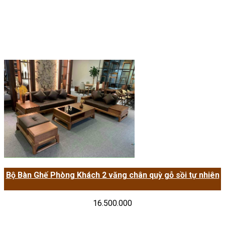
Bộ Bàn Ghế Phòng Khách 2 văng chân quỳ gỗ sồi tự nhiên
16.500.000