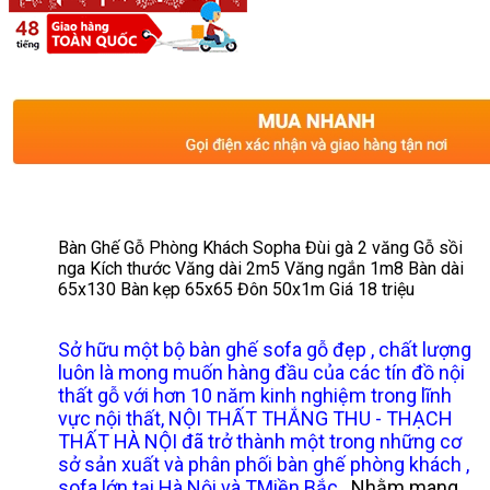
Bàn Ghế Gỗ Phòng Khách Sopha Đùi gà 2 văng Gỗ sồi
nga Kích thước Văng dài 2m5 Văng ngắn 1m8 Bàn dài
65x130 Bàn kẹp 65x65 Đôn 50x1m Giá 18 triệu
Sở hữu một bộ bàn ghế sofa gỗ đẹp , chất lượng
luôn là mong muốn hàng đầu của các tín đồ nội
thất gỗ với hơn 10 năm kinh nghiệm trong lĩnh
vực nội thất, NỘI THẤT THẮNG THU - THẠCH
THẤT HÀ NỘI đã trở thành một trong những cơ
sở sản xuất và phân phối bàn ghế phòng khách ,
sofa lớn tại Hà Nội và TMiền Bắc
. Nhằm mang