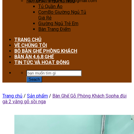
NỘI THẤT PHÒNG NGỦ
shopnoithatgiare.com@gmail.com
Tủ Quần Áo
ComBo Giường Ngủ Tủ
Giá Rẻ
Giường Ngủ Trẻ Em
Bàn Trang Điểm
TRANG CHỦ
VỀ CHÚNG TÔI
BỘ BÀN GHẾ PHÒNG KHÁCH
BÀN ĂN 4,6,8 GHẾ
TIN TỨC VÀ HOẠT ĐỘNG
Trang chủ
/
Sản phẩm
/
Bàn Ghế Gỗ Phòng Khách Sopha đùi
gà 2 văng gỗ sồi nga