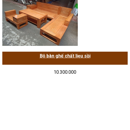
Bộ bàn ghế chất liẹu sồi
10.300.000