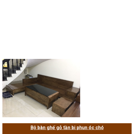
Bộ bàn ghế gỗ tần bi phun óc chó