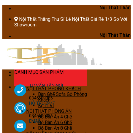
Skip
Nội Thất Thắng Thu Sỉ Lẻ 
to
content
Nội Thất Thắng Thu Sỉ Lẻ Nội Thất Giá Rẻ 1/3 So Với
Showroom
Nội Thất Thắng Thu Sỉ Lẻ 
DANH MỤC SẢN PHẨM
TƯ VẤN TẬN NƠI
NỘI THẤT PHÒNG KHÁCH
Bàn Ghế Sofa Gỗ Phòng
0345600386
Khách
HỖ TRỢ 24/7
Kệ Ti Vi
NỘI THẤT PHÒNG ĂN
0345600386
Bộ Bàn Ăn 4 Ghế
EMAIL
Bộ Bàn Ăn 6 Ghế
Bộ Bàn Ăn 8 Ghế