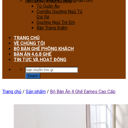
NỘI THẤT PHÒNG NGỦ
shopnoithatgiare.com@gmail.com
Tủ Quần Áo
ComBo Giường Ngủ Tủ
Giá Rẻ
Giường Ngủ Trẻ Em
Bàn Trang Điểm
TRANG CHỦ
VỀ CHÚNG TÔI
BỘ BÀN GHẾ PHÒNG KHÁCH
BÀN ĂN 4,6,8 GHẾ
TIN TỨC VÀ HOẠT ĐỘNG
Trang chủ
/
Sản phẩm
/
Bộ Bàn Ăn 4 Ghế Eames Cao Cấp