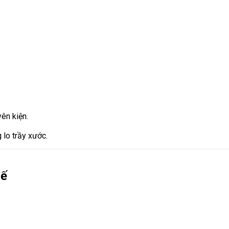
ên kiện.
 lo trầy xước.
hế