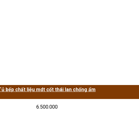
Tủ bếp chất liệu mdt cốt thái lan chống ẩm
6.500.000