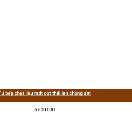
Tủ bếp chất liệu mdt cốt thái lan chống ẩm
6.500.000