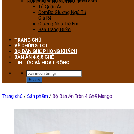
NỘI THẤT PHÒNG NGỦ
shopnoithatgiare.com@gmail.com
Tủ Quần Áo
ComBo Giường Ngủ Tủ
Giá Rẻ
Giường Ngủ Trẻ Em
Bàn Trang Điểm
TRANG CHỦ
VỀ CHÚNG TÔI
BỘ BÀN GHẾ PHÒNG KHÁCH
BÀN ĂN 4,6,8 GHẾ
TIN TỨC VÀ HOẠT ĐỘNG
Trang chủ
/
Sản phẩm
/
Bộ Bàn Ăn Tròn 4 Ghế Mango