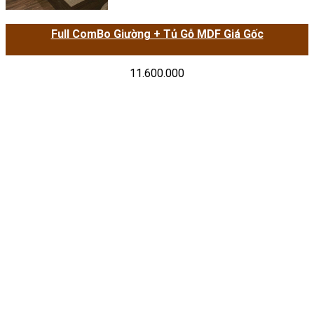
Full ComBo Giường + Tủ Gỗ MDF Giá Gốc
11.600.000