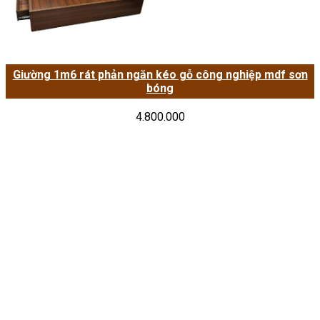
Giường 1m6 rát phản ngăn kéo gỗ công nghiệp mdf sơn
bóng
4.800.000