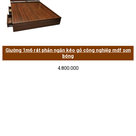
Giường 1m6 rát phản ngăn kéo gỗ công nghiệp mdf sơn
bóng
4.800.000