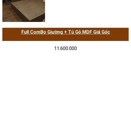
Full ComBo Giường + Tủ Gỗ MDF Giá Gốc
11.600.000