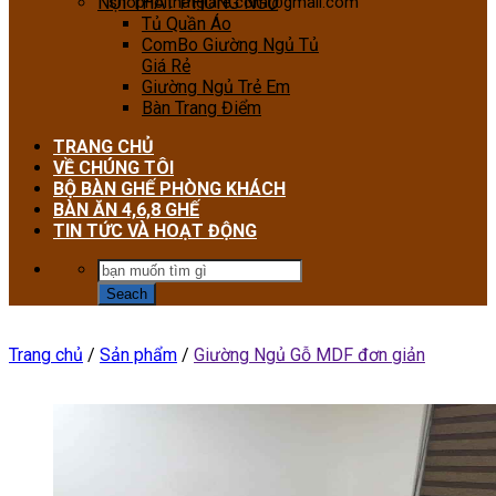
NỘI THẤT PHÒNG NGỦ
shopnoithatgiare.com@gmail.com
Tủ Quần Áo
ComBo Giường Ngủ Tủ
Giá Rẻ
Giường Ngủ Trẻ Em
Bàn Trang Điểm
TRANG CHỦ
VỀ CHÚNG TÔI
BỘ BÀN GHẾ PHÒNG KHÁCH
BÀN ĂN 4,6,8 GHẾ
TIN TỨC VÀ HOẠT ĐỘNG
Trang chủ
/
Sản phẩm
/
Giường Ngủ Gỗ MDF đơn giản