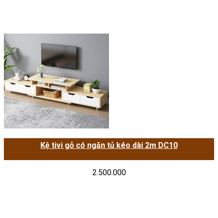
Kệ tivi gỗ có ngăn tủ kéo dài 2m DC10
2.500.000