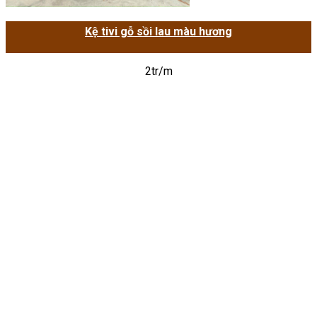
Kệ tivi gỗ sồi lau màu hương
2tr/m