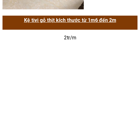
Kệ tivi gỗ thịt kích thước từ 1m6 đến 2m
2tr/m