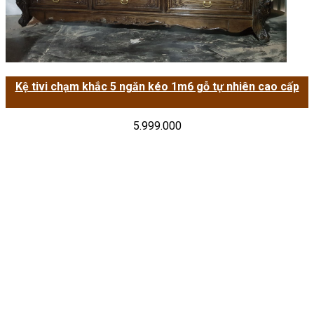
Kệ tivi chạm khắc 5 ngăn kéo 1m6 gỗ tự nhiên cao cấp
5.999.000