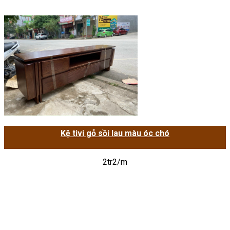
Kệ tivi gỗ sồi lau màu óc chó
2tr2/m