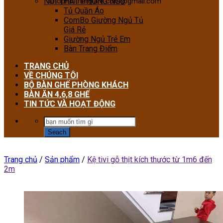
NỘI THẤT PHÒNG NGỦ
shopnoithatgiare.com@gmail.com
Tủ Quần Áo
ComBo Giường Ngủ Tủ
Giá Rẻ
Giường Ngủ Trẻ Em
Bàn Trang Điểm
TRANG CHỦ
VỀ CHÚNG TÔI
BỘ BÀN GHẾ PHÒNG KHÁCH
BÀN ĂN 4,6,8 GHẾ
TIN TỨC VÀ HOẠT ĐỘNG
Trang chủ
/
Sản phẩm
/
Kệ tivi gỗ thịt kích thước từ 1m6 đến
2m