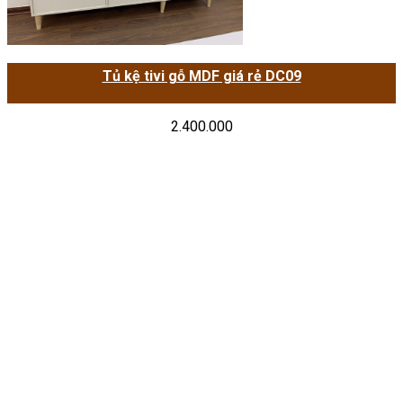
Tủ kệ tivi gỗ MDF giá rẻ DC09
2.400.000