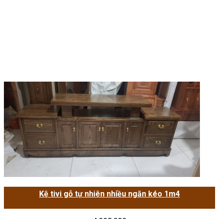
Kệ tivi gỗ tự nhiên nhiều ngăn kéo 1m4