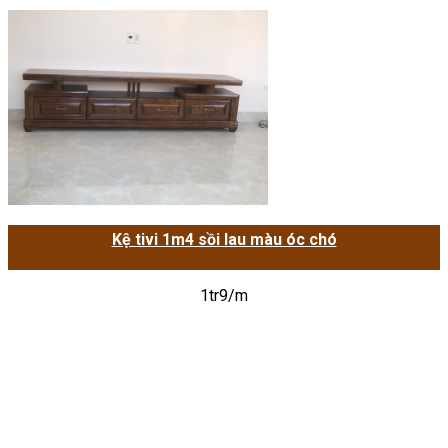
Kệ tivi 1m4 sồi lau màu óc chó
1tr9/m