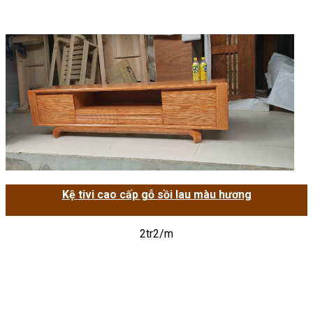
Kệ tivi cao cấp gỗ sồi lau màu hương
2tr2/m