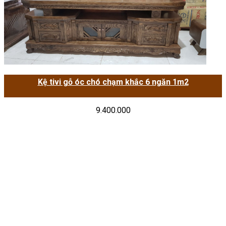
Kệ tivi gỗ óc chó chạm khắc 6 ngăn 1m2
9.400.000