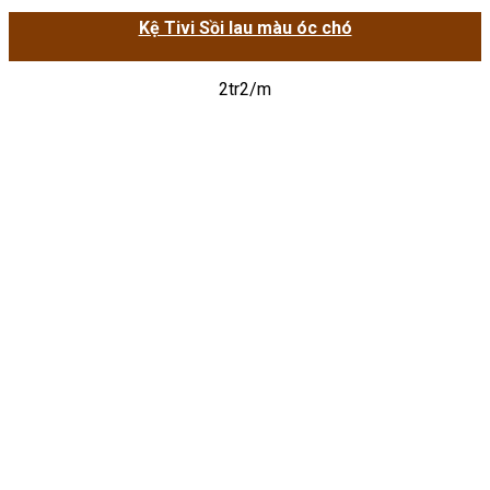
Kệ Tivi Sồi lau màu óc chó
2tr2/m