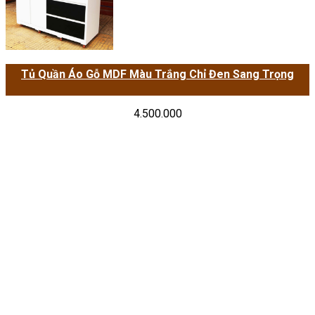
Tủ Quần Áo Gỗ MDF Màu Trắng Chỉ Đen Sang Trọng
4.500.000