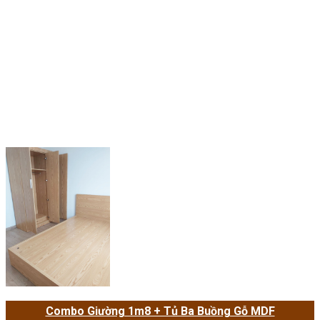
Combo Giường 1m8 + Tủ Ba Buồng Gỗ MDF