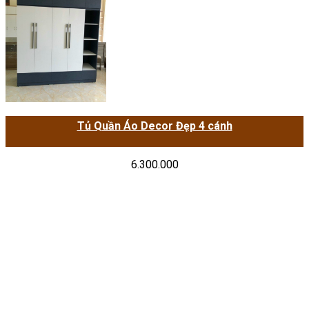
Tủ Quần Áo Decor Đẹp 4 cánh
6.300.000