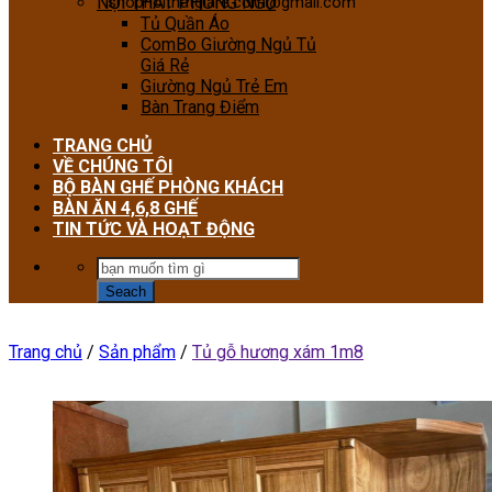
NỘI THẤT PHÒNG NGỦ
shopnoithatgiare.com@gmail.com
Tủ Quần Áo
ComBo Giường Ngủ Tủ
Giá Rẻ
Giường Ngủ Trẻ Em
Bàn Trang Điểm
TRANG CHỦ
VỀ CHÚNG TÔI
BỘ BÀN GHẾ PHÒNG KHÁCH
BÀN ĂN 4,6,8 GHẾ
TIN TỨC VÀ HOẠT ĐỘNG
Trang chủ
/
Sản phẩm
/
Tủ gỗ hương xám 1m8